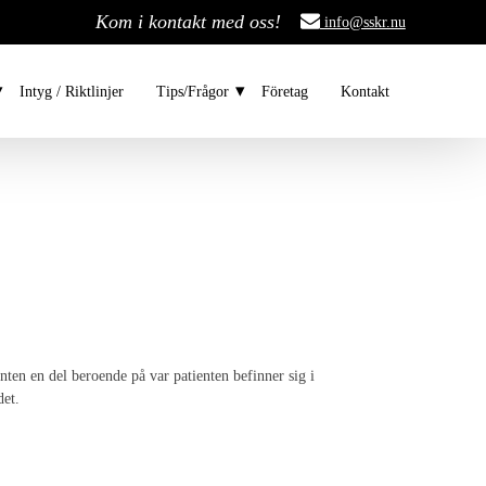
Kom i kontakt med oss!
info@sskr.nu
Intyg / Riktlinjer
Tips/Frågor
Företag
Kontakt
ten en del beroende på var patienten befinner sig i
det.