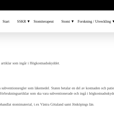
Start
SSKR
Stomiterapeut
Stomi
Forskning / Utveckling
rtiklar som ingår i Högkostnadsskyddet.
subventionsregler som läkemedel. Staten betalar en del av kostnaden och patien
förbrukningsartiklar som ska vara subventionerade och ingå i högkostnadsskyd
pphandlat stomimaterial, t.ex Västra Götaland samt Jönköpings län.