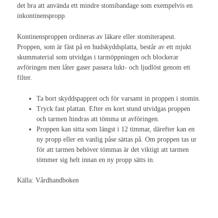
det bra att använda ett mindre stomibandage som exempelvis en
inkontinenspropp.
Nationella Kongresser
Kontinensproppen ordineras av läkare eller stomiterapeut.
Nationell kongress 2017
Proppen, som är fäst på en hudskyddsplatta, består av ett mjukt
skummaterial som utvidgas i tarmöppningen och blockerar
Nationell kongress 2015
avföringen men låter gaser passera lukt- och ljudlöst genom ett
filter.
Nationell kongress 2013
Nationell Kongress 2011
Ta bort skyddspappret och för varsamt in proppen i stomin.
Tryck fast plattan. Efter en kort stund utvidgas proppen
Nationell kongress 2009
och tarmen hindras att tömma ut avföringen.
Proppen kan sitta som längst i 12 timmar, därefter kan en
Nationell kongress 2007
ny propp eller en vanlig påse sättas på. Om proppen tas ur
för att tarmen behöver tömmas är det viktigt att tarmen
Nationell kongress 2005
tömmer sig helt innan en ny propp sätts in.
Nationell kongress 2003
Källa: Vårdhandboken
Internationella Kongresser