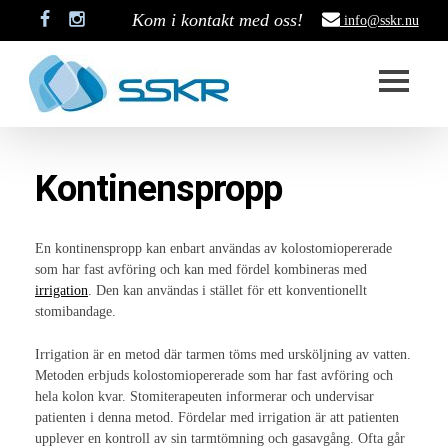
Kom i kontakt med oss!
info@sskr.nu
Start
Kontinenspropp
SSKR
Styrelse
En kontinenspropp kan enbart användas av kolostomiopererade
som har fast avföring och kan med fördel kombineras med
Stadgar
irrigation
. Den kan användas i stället för ett konventionellt
stomibandage.
Historik
Irrigation är en metod där tarmen töms med ursköljning av vatten.
Medlemskap
Metoden erbjuds kolostomiopererade som har fast avföring och
hela kolon kvar. Stomiterapeuten informerar och undervisar
Stipendium
patienten i denna metod. Fördelar med irrigation är att patienten
upplever en kontroll av sin tarmtömning och gasavgång. Ofta går
Projekt som är pågång