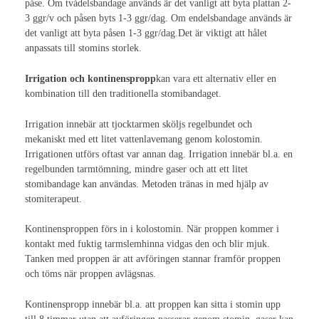
påse. Om tvådelsbandage används är det vanligt att byta plattan 2-
3 ggr/v och påsen byts 1-3 ggr/dag. Om endelsbandage används är
Nutrition
det vanligt att byta påsen 1-3 ggr/dag.Det är viktigt att hålet
anpassats till stomins storlek.
Stomikomplikationer
Irrigation och kontinenspropp
kan vara ett alternativ eller en
Stomiflöden
kombination till den traditionella stomibandaget.
Stomi & Sexualitet
Irrigation innebär att tjocktarmen sköljs regelbundet och
mekaniskt med ett litet vattenlavemang genom kolostomin.
Sex och samlevnad
Irrigationen utförs oftast var annan dag. Irrigation innebär bl.a. en
regelbunden tarmtömning, mindre gaser och att ett litet
Kroppsuppfattning
stomibandage kan användas. Metoden tränas in med hjälp av
stomiterapeut.
Gynekologiska aspekter
Kontinensproppen förs in i kolostomin. När proppen kommer i
Sexhjälpmedel
kontakt med fuktig tarmslemhinna vidgas den och blir mjuk.
Tanken med proppen är att avföringen stannar framför proppen
Sexuell dysfunktion
och töms när proppen avlägsnas.
Preoperativ information
Kontinenspropp innebär bl.a. att proppen kan sitta i stomin upp