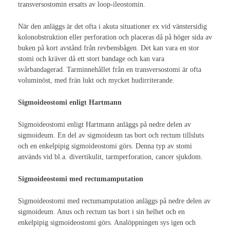
Internationell kongress 2021
transversostomin ersatts av loop-ileostomin.
Stomiterapeut
När den anläggs är det ofta i akuta situationer ex vid vänstersidig
kolonobstruktion eller perforation och placeras då på höger sida av
Stomi
buken på kort avstånd från revbensbågen. Det kan vara en stor
stomi och kräver då ett stort bandage och kan vara
Diagnoser
svårbandagerad. Tarminnehållet från en transversostomi är ofta
voluminöst, med frän lukt och mycket hudirriterande.
Kolorektal cancer
Sigmoideostomi enligt Hartmann
Fantomfenomen
Sigmoideostomi enligt Hartmann anläggs på nedre delen av
Blåscancer
sigmoideum. En del av sigmoideum tas bort och rectum tillsluts
och en enkelpipig sigmoideostomi görs. Denna typ av stomi
Inflammatoriska tarmsjukdomar
används vid bl.a. divertikulit, tarmperforation, cancer sjukdom.
Vårdrutin ERAS
Sigmoideostomi med rectumamputation
Stomihistorik
Sigmoideostomi med rectumamputation anläggs på nedre delen av
sigmoideum. Anus och rectum tas bort i sin helhet och en
Stomityper
enkelpipig sigmoideostomi görs. Analöppningen sys igen och