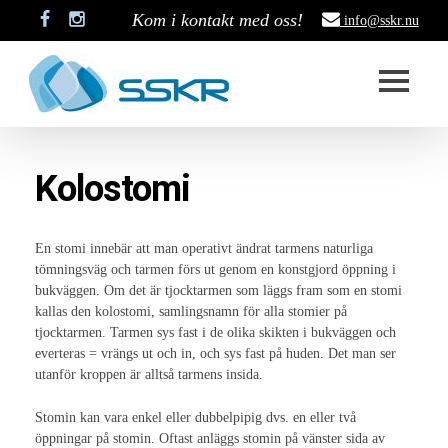
Kom i kontakt med oss!
info@sskr.nu
Start
Kolostomi
SSKR
Styrelse
En stomi innebär att man operativt ändrat tarmens naturliga
tömningsväg och tarmen förs ut genom en konstgjord öppning i
Stadgar
bukväggen. Om det är tjocktarmen som läggs fram som en stomi
kallas den kolostomi, samlingsnamn för alla stomier på
Historik
tjocktarmen. Tarmen sys fast i de olika skikten i bukväggen och
everteras = vrängs ut och in, och sys fast på huden. Det man ser
Medlemskap
utanför kroppen är alltså tarmens insida.
Stipendium
Stomin kan vara enkel eller dubbelpipig dvs. en eller två
öppningar på stomin. Oftast anläggs stomin på vänster sida av
Projekt som är pågång