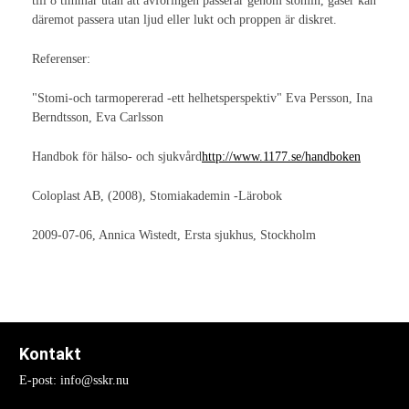
till 8 timmar utan att avföringen passerar genom stomin, gaser kan
Livskvalitet
däremot passera utan ljud eller lukt och proppen är diskret.
Hjälpmedel
Referenser:
Förskrivning
"Stomi-och tarmopererad -ett helhetsperspektiv" Eva Persson, Ina
Berndtsson, Eva Carlsson
Hjälpmedel
Handbok för hälso- och sjukvård
http://www.1177.se/handboken
Endels- och tvådelsbandage
Bråckgördlar
Coloplast AB, (2008), Stomiakademin -Lärobok
Irrigation
2009-07-06, Annica Wistedt, Ersta sjukhus, Stockholm
Konvexa produkter
Slutet eller tömbart
Kontinenspropp
Kontakt
E-post: info@sskr.nu
Patientföreningar