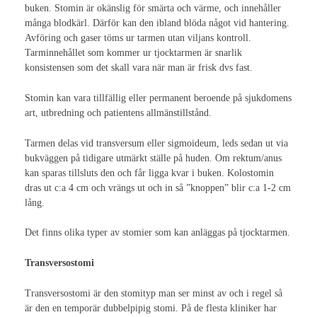
buken. Stomin är okänslig för smärta och värme, och innehåller
många blodkärl. Därför kan den ibland blöda något vid hantering.
Nationella Kongresser
Avföring och gaser töms ur tarmen utan viljans kontroll.
Tarminnehållet som kommer ur tjocktarmen är snarlik
Nationell kongress 2017
konsistensen som det skall vara när man är frisk dvs fast.
Nationell kongress 2015
Stomin kan vara tillfällig eller permanent beroende på sjukdomens
art, utbredning och patientens allmänstillstånd.
Nationell kongress 2013
Nationell Kongress 2011
Tarmen delas vid transversum eller sigmoideum, leds sedan ut via
bukväggen på tidigare utmärkt ställe på huden. Om rektum/anus
Nationell kongress 2009
kan sparas tillsluts den och får ligga kvar i buken. Kolostomin
dras ut c:a 4 cm och vrängs ut och in så ”knoppen” blir c:a 1-2 cm
Nationell kongress 2007
lång.
Nationell kongress 2005
Det finns olika typer av stomier som kan anläggas på tjocktarmen.
Nationell kongress 2003
Transversostomi
Internationella Kongresser
Transversostomi är den stomityp man ser minst av och i regel så
är den en temporär dubbelpipig stomi. På de flesta kliniker har