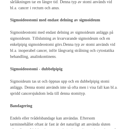
sårläkningen tar en längre tid. Denna typ av stomi används vid
Ileostomi
bl.a. cancer i rectum och anus.
Kolostomi
Sigmoideostomi med endast delning av sigmoideum
Urostomi
Sigmoideostomi med endast delning av sigmoideum anläggs på
sigmoideum. Tillslutning av kvarvarande sigmoideum och en
Magtarmkanalen
enkelpipig sigmoideostomi görs.Denna typ av stomi används vid
bl.a. inoperabel cancer, inför långvarig strålning och cytostatika
Elimination
behandling, analinkontinens.
Förstoppning
Sigmoideostomi - dubbelpipig
Förstoppning barn - kostråd
Sigmoideum tas ut och öppnas upp och en dubbelpipig stomi
anläggs. Denna stomi används inte så ofta men i visa fall kan bl.a.
Lavemang i stomi
spridd cancersjukdom leda till denna stomityp.
Huden
Bandagering
Hudkomplikationer
Endels eller tvådelsbandage kan användas. Eftersom
tarminnehållet oftast är fast är det naturligt att använda sluten
Hudvård