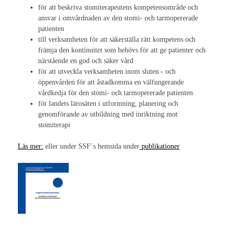
för att beskriva stomiterapeutens kompetensområde och
Nationella Kongresser
ansvar i omvårdnaden av den stomi- och tarmopererade
patienten
Nationell kongress 2017
till verksamheten för att säkerställa rätt kompetens och
främja den kontinuitet som behövs för att ge patienter och
Nationell kongress 2015
närstående en god och säker vård
för att utveckla verksamheten inom sluten - och
Nationell kongress 2013
öppenvården för att åstadkomma en välfungerande
vårdkedja för den stomi- och tarmopererade patienten
Nationell Kongress 2011
för landets lärosäten i utformning, planering och
genomförande av utbildning med inriktning mot
Nationell kongress 2009
stomiterapi
Nationell kongress 2007
Läs mer:
eller under SSF´s hemsida under
publikationer
Nationell kongress 2005
Nationell kongress 2003
Internationella Kongresser