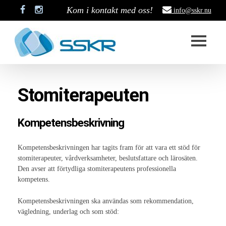
Kom i kontakt med oss!
info@sskr.nu
Start
Stomiterapeuten
SSKR
Styrelse
Kompetensbeskrivning
Stadgar
Kompetensbeskrivningen har tagits fram för att vara ett stöd för
stomiterapeuter, vårdverksamheter, beslutsfattare och lärosäten.
Historik
Den avser att förtydliga stomiterapeutens professionella
kompetens.
Medlemskap
Stipendium
Kompetensbeskrivningen ska användas som rekommendation,
vägledning, underlag och som stöd:
Projekt som är pågång