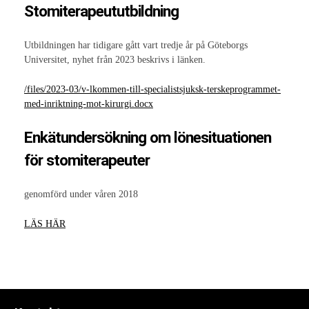
Internationell kongress 2021
Stomiterapeututbildning
Stomiterapeut
Utbildningen har tidigare gått vart tredje år på Göteborgs
Universitet, nyhet från 2023 beskrivs i länken.
Stomi
/files/2023-03/v-lkommen-till-specialistsjuksk-terskeprogrammet-
Diagnoser
med-inriktning-mot-kirurgi.docx
Kolorektal cancer
Enkätundersökning om lönesituationen
Fantomfenomen
för stomiterapeuter
Blåscancer
genomförd under våren 2018
Inflammatoriska tarmsjukdomar
LÄS HÄR
Vårdrutin ERAS
Stomihistorik
Stomityper